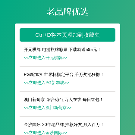
遥想公瑾当年，小乔初嫁了，雄姿英发。
羽扇纶巾，谈笑间，樯橹灰飞烟灭。
故国神游，多情应笑我，早生华发。
人生如梦，一尊还酹江月。